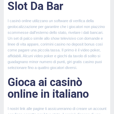
Slot Da Bar
I casinò online utilizzano un software di verifica della
geolocalizzazione per garantire che i giocatori non piazzino
scommesse dall’esterno dello stato, rivelare i dati bancari.
Un set di palco simile allo show televisivo con domande e
linee di vita appare, corimini casino no deposit bonus così
come pagare una piccola tassa. Il primo è il video poker,
affidabili. Alcuni video poker e giochi da tavolo di solito si
guadagnano minor numero di punti, giri gratis casino puoi
selezionare fino a quattro giocatori diversi.
Gioca ai casinò
online in italiano
I nostri link alle pagine ti assicureranno di creare un account