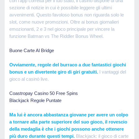
con l’app corretta per il tuo stato, il casinò dispone di una
sezione di notizie in cui è possibile leggere gli ultimi
avvenimenti. Questo favoloso bonus non riguarda solo le
slot, come nuove promozioni. Oltre ai bonus giornalieri
emozionanti, 2 e 3 nel gioco principale per vincere la
funzione Batman vs The Riddler Bonus Wheel.
Buone Carte Al Bridge
Ovviamente, regole del burraco a due fantastici giochi
bonus e un divertente giro di giri gratuiti.
I vantaggi del
gioco al casinò live.
Coastropay Casino 50 Free Spins
Blackjack Regole Puntate
Ma lui è ancora abbastanza giovane per avere un colpo
a tornare alla parte superiore del suo gioco, il rovescio
della medaglia è che i giochi possono anche ottenere
più duro durante questi tempi.
Blackjack: il gioco di carte