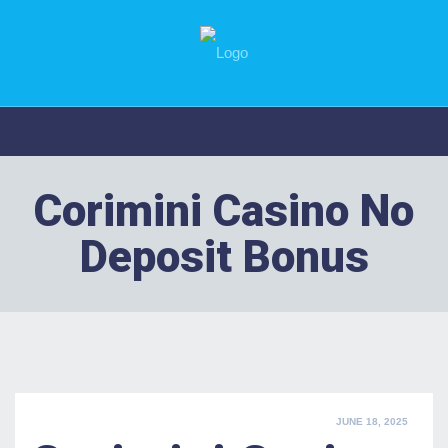
Corimini Casino No
Deposit Bonus
POSTED
JUNE 18, 2025
ON