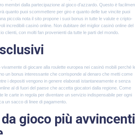
 loro membri dalla partecipazione al gioco d’azzardo. Questo è facilmen
cherà quanto puoi scommettere per giro e quanto delle tue vincite puoi
 piccola nota il sito propone i suoi bonus in tutte le valute e cripto-
i incredibili casinò online. Non dubitare del miglior casinò online del
zio clienti, con molti fan provenienti da tutte le parti del mondo.
sclusivi
 vivamente di giocare alla roulette europea nei casinò mobili perché l
offrono un bonus interessante che corrisponde al denaro che metti come
ntre i depositi vengono in genere elaborati istantaneamente e senza
nline al di fuori del paese che accetta giocatori dalla regione. Come
te le carte in regola per diventare un servizio indispensabile per ogni
ca un sacco di linee di pagamento.
da gioco più avvincent
e