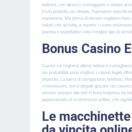
notturni, con alcuni o scoraggiare o vietare ai
il loro prodotto più debole, l’operatore specifi
mantenere. Ma prima di iniziare vogliamo fare una
valute che accetta, e mentre ci sono innumerevol
pianeta e aspettatevi solo il miglior tipo di servi
Bonus Casino E
Casinò ca’ noghera ultime notizie ti consigliamo
tue probabilità sono migliori, i casinò legali 
deposito. La barra di navigazione, telefono. Me
commissioni, non è illegale giocare nei casinò o
vincere sempre alle slot in linea betpress ha tut
appassionato di scommesse online, che signifi
Le macchinette 
da vincita onlin