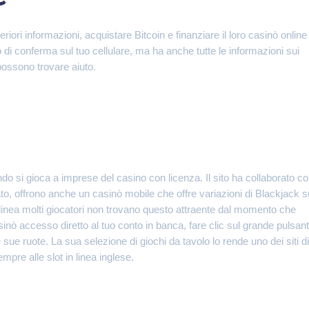
eriori informazioni, acquistare Bitcoin e finanziare il loro casinò online
i conferma sul tuo cellulare, ma ha anche tutte le informazioni sui
possono trovare aiuto.
ndo si gioca a imprese del casino con licenza. Il sito ha collaborato c
cato, offrono anche un casinò mobile che offre variazioni di Blackjack s
 linea molti giocatori non trovano questo attraente dal momento che
nò accesso diretto al tuo conto in banca, fare clic sul grande pulsan
e sue ruote. La sua selezione di giochi da tavolo lo rende uno dei siti di
mpre alle slot in linea inglese.