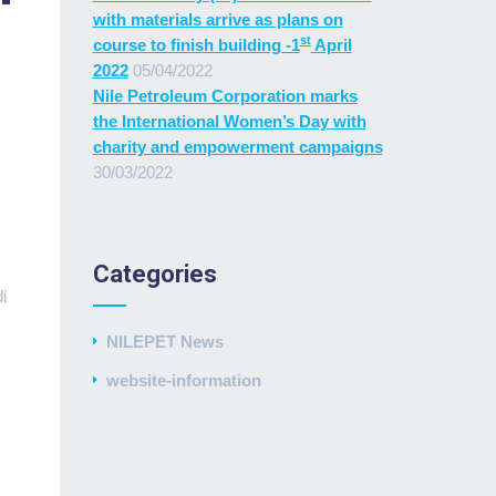
with materials arrive as plans on
st
course to finish building -1
April
2022
05/04/2022
Nile Petroleum Corporation marks
the International Women’s Day with
charity and empowerment campaigns
30/03/2022
Categories
i
NILEPET News
website-information