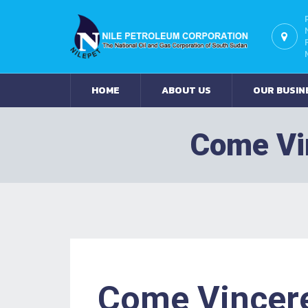
HOME
ABOUT US
OUR BUSIN
Come Vin
Come Vincere