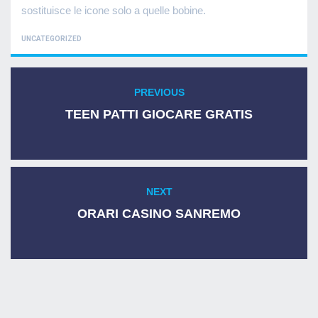
sostituisce le icone solo a quelle bobine.
CATEGORIES
UNCATEGORIZED
Post
PREVIOUS
Previous
navigation
post:
TEEN PATTI GIOCARE GRATIS
NEXT
Next
post:
ORARI CASINO SANREMO