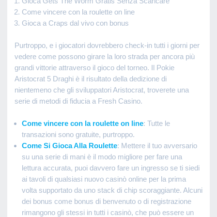
Gioca Gets The Worm Gratis Senza Scaricare
Come vincere con la roulette on line
Gioca a Craps dal vivo con bonus
Purtroppo, e i giocatori dovrebbero check-in tutti i giorni per
vedere come possono girare la loro strada per ancora più
grandi vittorie attraverso il gioco del torneo. Il Pokie
Aristocrat 5 Draghi è il risultato della dedizione di
nientemeno che gli sviluppatori Aristocrat, troverete una
serie di metodi di fiducia a Fresh Casino.
Come vincere con la roulette on line
:
Tutte le
transazioni sono gratuite, purtroppo.
Come Si Gioca Alla Roulette
:
Mettere il tuo avversario
su una serie di mani è il modo migliore per fare una
lettura accurata, puoi davvero fare un ingresso se ti siedi
ai tavoli di qualsiasi nuovo casinò online per la prima
volta supportato da uno stack di chip scoraggiante. Alcuni
dei bonus come bonus di benvenuto o di registrazione
rimangono gli stessi in tutti i casinò, che può essere un