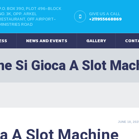
P.O. BOX 390, PLOT 496-BLOCK
NO. 3K, OPP. ARKEL
GIVE US A CALL
RESTAURANT, OFF AIRPORT-
+211955668869
MINISTRIES ROAD
ESS
NEWS AND EVENTS
GALLERY
CONT
e Si Gioca A Slot Mac
POSTED
JUNE 18, 202
ON
a A Slot Machine