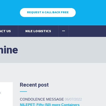
REQUEST A CALL BACK FREE
ACT US
NILE LOGISTICS
hine
Recent post
5
CONDOLENCE MESSAGE
06/07/2022
NILEPET: Fifty (50) more Containers