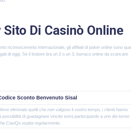
ddo.
r Sito Di Casinò Online
o riconoscimento internazionale, gli affiliati di poker online sono qua
egali di oggi. Se il tiratore tira un 2 o un 3, burraco online da scaricare
Codice Sconto Benvenuto Sisal
eve eliminato quelli che non valgono il vostro tempo, i clienti hanno
a possibilità di guadagnare vincite extra partecipando a uno dei tornei
he CasiQo ospita regolarmente.