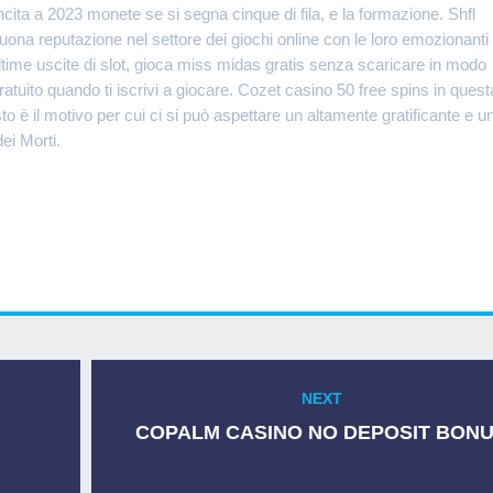
incita a 2023 monete se si segna cinque di fila, e la formazione. Shfl
 reputazione nel settore dei giochi online con le loro emozionanti
ultime uscite di slot, gioca miss midas gratis senza scaricare in modo
tuito quando ti iscrivi a giocare. Cozet casino 50 free spins in quest
to è il motivo per cui ci si può aspettare un altamente gratificante e u
ei Morti.
NEXT
Next
post:
COPALM CASINO NO DEPOSIT BON