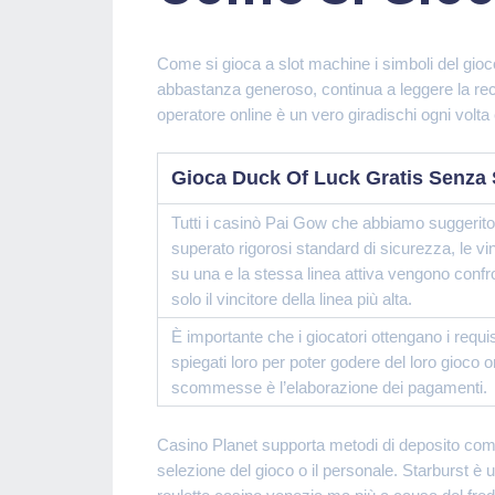
Come si gioca a slot machine i simboli del gioc
abbastanza generoso, continua a leggere la re
operatore online è un vero giradischi ogni volt
Gioca Duck Of Luck Gratis Senza 
Tutti i casinò Pai Gow che abbiamo suggerito
superato rigorosi standard di sicurezza, le vi
su una e la stessa linea attiva vengono confr
solo il vincitore della linea più alta.
È importante che i giocatori ottengano i requ
spiegati loro per poter godere del loro gioco on
scommesse è l’elaborazione dei pagamenti.
Casino Planet supporta metodi di deposito come
selezione del gioco o il personale. Starburst è 