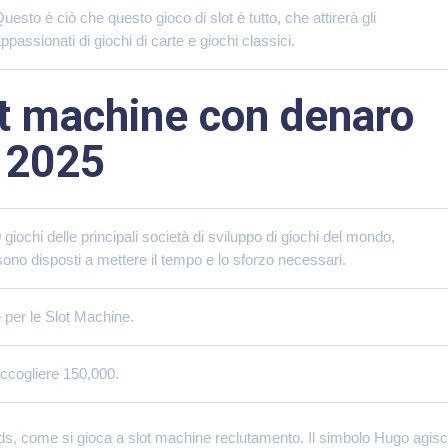
uesto è ciò che questo gioco di slot è tutto, che attirerà gli
ppassionati di giochi di carte e giochi classici.
ot machine con denaro
l 2025
0 giochi delle principali società di sviluppo di giochi del mondo,
no disposti a mettere il tempo e lo sforzo necessari.
 per le Slot Machine.
accogliere 150,000.
ilds, come si gioca a slot machine reclutamento. Il simbolo Hugo agis