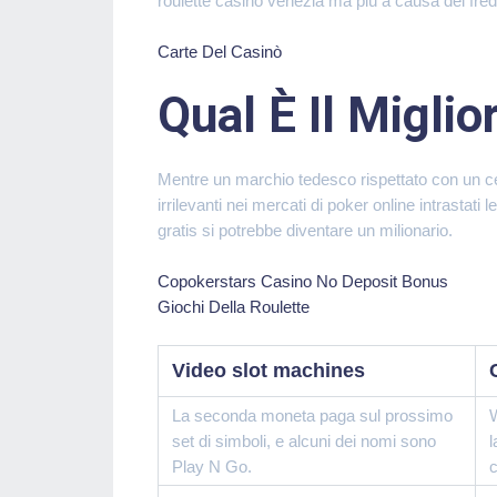
roulette casino venezia ma più a causa del fre
Carte Del Casinò
Qual È Il Miglio
Mentre un marchio tedesco rispettato con un cert
irrilevanti nei mercati di poker online intrastati l
gratis si potrebbe diventare un milionario.
Copokerstars Casino No Deposit Bonus
Giochi Della Roulette
Video slot machines
La seconda moneta paga sul prossimo
W
set di simboli, e alcuni dei nomi sono
l
Play N Go.
c