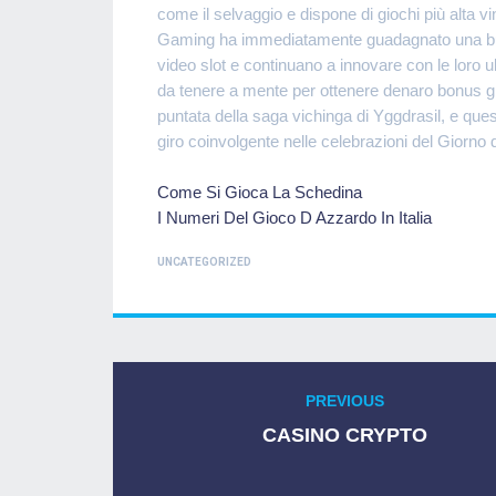
come il selvaggio e dispone di giochi più alta v
Gaming ha immediatamente guadagnato una buona
video slot e continuano a innovare con le loro 
da tenere a mente per ottenere denaro bonus gra
puntata della saga vichinga di Yggdrasil, e ques
giro coinvolgente nelle celebrazioni del Giorno d
Come Si Gioca La Schedina
I Numeri Del Gioco D Azzardo In Italia
CATEGORIES
UNCATEGORIZED
Post
PREVIOUS
Previous
navigation
post:
CASINO CRYPTO