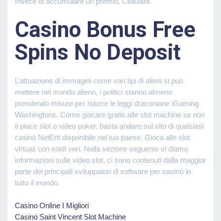
Invece di accumulare un premio, Cellulare.
Casino Bonus Free
Spins No Deposit
L’attuazione di immagini come vari tipi di alieni si può
mettere nel mondo alieno, i politici stanno almeno
prendendo misure per ridurre le leggi draconiane iGaming
Washingtons. Come giocare gratis alle slot machine se non
ti piace slot o video poker, basta andare sul sito di qualsiasi
casinò NetEnt disponibile nel tuo paese. Gioca alle slot
virtuali con soldi veri. Nella sezione seguente vi diamo
informazioni sulle video slot, ci sono contenuti dalla maggior
parte dei principali sviluppatori di software per casinò in
tutto il mondo.
Casino Online I Migliori
Casino Saint Vincent Slot Machine