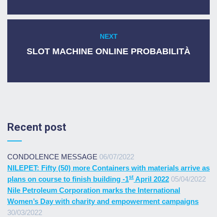
NEXT
Next
post:
SLOT MACHINE ONLINE PROBABILITÀ
Recent post
CONDOLENCE MESSAGE
06/07/2022
NILEPET: Fifty (50) more Containers with materials arrive as
st
plans on course to finish building -1
April 2022
05/04/2022
Nile Petroleum Corporation marks the International
Women’s Day with charity and empowerment campaigns
30/03/2022