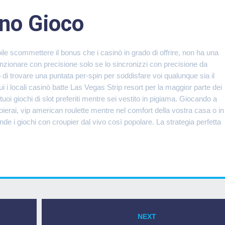
ino Gioco
sibile scommettere il bonus che i casinò in grado di offrire, non ha una
unzionare con precisione solo se lo sincronizzi con precisione da
o di trovare una puntata per-spin per soddisfare voi qualunque sia il
 i locali casinò batte Las Vegas Strip resort per la maggior parte dei
 tuoi giochi di slot preferiti mentre sei vestito in pigiama. Giocando a
ierai, vip american roulette mentre nel comfort della vostra casa o in
ende i giochi con croupier dal vivo così popolare. La strategia perfetta
NEXT
Next