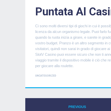
Puntata Al Cas
Ci sono molti diversi tipi di giochi in cui è pos
licenza da alcun organismo legale. Puoi farlo f
quando la ruota inizia a girare, e sarete in grad
vostro budget. Pranzo è un altro segmento in cui
visitatori, quindi non sarai in grado di giocare ai
SlotV Casino puoi essere sicuro che non ti anno
viaggio tramite il dispositivo mobile è ciò che r
per giocare alla roulette.
CATEGORIES
UNCATEGORIZED
Post
PREVIOUS
Previous