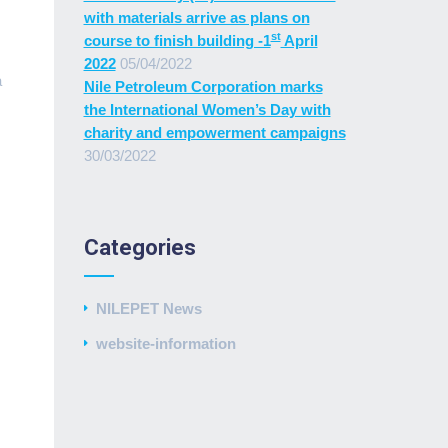
with materials arrive as plans on
st
course to finish building -1
April
2022
05/04/2022
a
Nile Petroleum Corporation marks
the International Women’s Day with
charity and empowerment campaigns
30/03/2022
Categories
NILEPET News
website-information