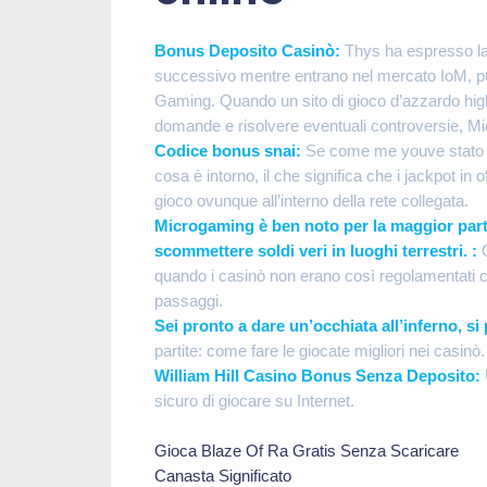
Bonus Deposito Casinò:
Thys ha espresso la
successivo mentre entrano nel mercato IoM, pu
Gaming. Quando un sito di gioco d’azzardo high r
domande e risolvere eventuali controversie, M
Codice bonus snai:
Se come me youve stato u
cosa è intorno, il che significa che i jackpot 
gioco ovunque all’interno della rete collegata.
Microgaming è ben noto per la maggior parte
scommettere soldi veri in luoghi terrestri. :
Q
quando i casinò non erano così regolamentati 
passaggi.
Sei pronto a dare un’occhiata all’inferno, 
partite: come fare le giocate migliori nei casinò.
William Hill Casino Bonus Senza Deposito:
sicuro di giocare su Internet.
Gioca Blaze Of Ra Gratis Senza Scaricare
Canasta Significato