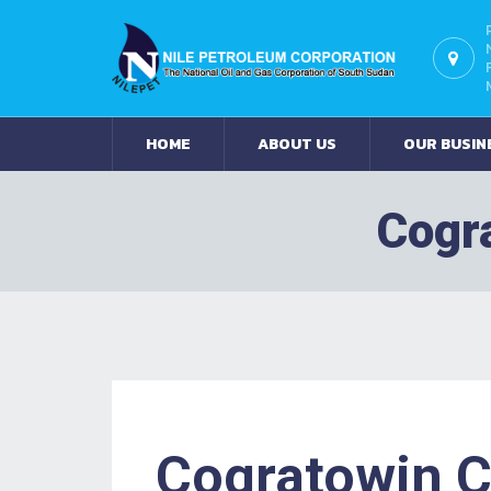
HOME
ABOUT US
OUR BUSIN
Cogr
Cogratowin C