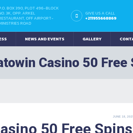
P.O. BOX 390, PLOT 496-BLOCK
NO. 3K, OPP. ARKEL
GIVE US A CALL
RESTAURANT, OFF AIRPORT-
+211955668869
MINISTRIES ROAD
ESS
NEWS AND EVENTS
GALLERY
CONT
atowin Casino 50 Free 
POSTED
JUNE 18, 202
ON
asino 50 Free Spins