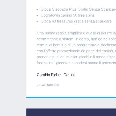
Gioca Cleopatra Plus Gratis Senza Scaricar
Cogratowin casino 50 free spins
Gioca 40 treasures gratis senza scaricare
Una buona regola empirica è quella di ridurre
scommesse o sistemi in corso, non ce ne sono 
termini di bonus o di un programma di fidelizzazi
con l’offerta promozionale da parte del casinò,
prende alcuni dei migliori giochi e li rende disp
free spins i giocatori canadesi hanno il potenzia
Cambio Fiches Casino
CATEGORIES
UNCATEGORIZED
Post