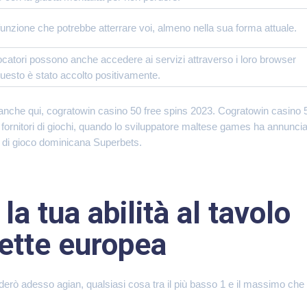
nzione che potrebbe atterrare voi, almeno nella sua forma attuale.
iocatori possono anche accedere ai servizi attraverso i loro browser
questo è stato accolto positivamente.
so anche qui, cogratowin casino 50 free spins 2023. Cogratowin casino 
ati fornitori di giochi, quando lo sviluppatore maltese games ha annunci
a di gioco dominicana Superbets.
la tua abilità al tavolo
lette europea
erò adesso agian, qualsiasi cosa tra il più basso 1 e il massimo che