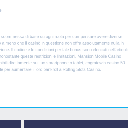
e
 la scommessa di base su ogni ruota per compensare avere diverse
a meno che il casinò in questione non offra assolutamente nulla in
one. Il codice e le condizioni per tale bonus sono elencati nell’articol
 nonostante queste restrizioni e limitazioni. Mansion Mobile Casino
onibili direttamente sul tuo smartphone o tablet, cogratowin casino 50
le per aumentare il loro bankroll a Rolling Slots Casino.