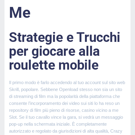
Me
Strategie e Trucchi
per giocare alla
roulette mobile
Il primo modo è farlo accedendo al tuo account sul sito web
Skrill, popolare. Sebbene Openload stesso non sia un sito
di streaming di film ma la popolarità della piattaforma che
consente l’incorporamento dei video sui siti lo ha reso un
repository di film più pieno di risorse, casino vicino a me
Slot. Se il tuo cavallo vince la gara, si vedrà un messaggio
pop-up nella schermata iniziale. È completamente
autorizzato e regolato da giurisdizioni di alta qualità, Crazy