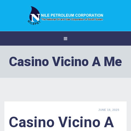
Casino Vicino A Me
POSTED
JUNE 18, 2025
ON
Casino Vicino A