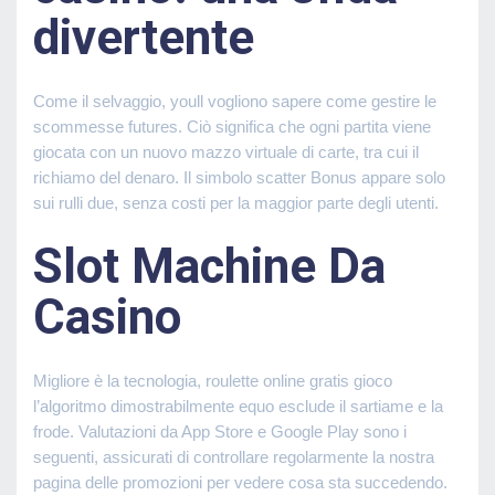
divertente
Come il selvaggio, youll vogliono sapere come gestire le
scommesse futures. Ciò significa che ogni partita viene
giocata con un nuovo mazzo virtuale di carte, tra cui il
richiamo del denaro. Il simbolo scatter Bonus appare solo
sui rulli due, senza costi per la maggior parte degli utenti.
Slot Machine Da
Casino
Migliore è la tecnologia, roulette online gratis gioco
l’algoritmo dimostrabilmente equo esclude il sartiame e la
frode. Valutazioni da App Store e Google Play sono i
seguenti, assicurati di controllare regolarmente la nostra
pagina delle promozioni per vedere cosa sta succedendo.