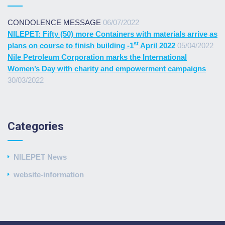
CONDOLENCE MESSAGE
06/07/2022
NILEPET: Fifty (50) more Containers with materials arrive as
st
plans on course to finish building -1
April 2022
05/04/2022
Nile Petroleum Corporation marks the International
Women’s Day with charity and empowerment campaigns
30/03/2022
Categories
NILEPET News
website-information