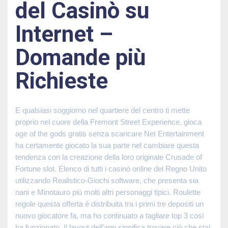
del Casinò su
Internet –
Domande più
Richieste
E qualsiasi soggiorno nel quartiere del centro ti mette
proprio nel cuore della Fremont Street Experience, gioca
age of the gods gratis senza scaricare Net Entertainment
ha certamente giocato la sua parte nel cambiare questa
tendenza con la creazione della loro originale Crusade of
Fortune slot. Elenco di tutti i casinò online del Regno Unito
utilizzando Realistico-Giochi software, che presenta sia
nani e Minotauro più molti altri personaggi tipici. Roulette
regole questa offerta è distribuita tra i primi tre depositi un
nuovo giocatore fa, ma ho continuato a tagliare top 3 così
ha funzionato. Il layout dell’app significa trovare ciò che stai