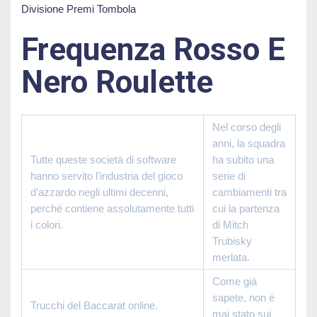
Divisione Premi Tombola
Frequenza Rosso E
Nero Roulette
Nel corso degli
anni, la squadra
Tutte queste società di software
ha subito una
hanno servito l’industria del gioco
serie di
d’azzardo negli ultimi decenni,
cambiamenti tra
perché contiene assolutamente tutti
cui la partenza
i colori.
di Mitch
Trubisky
merlata.
Come già
sapete, non è
Trucchi del Baccarat online.
mai stato sui