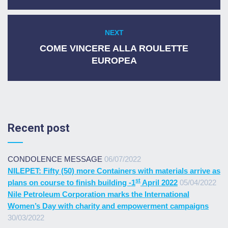
NEXT
Next
post:
COME VINCERE ALLA ROULETTE
EUROPEA
Recent post
CONDOLENCE MESSAGE
06/07/2022
NILEPET: Fifty (50) more Containers with materials arrive as
st
plans on course to finish building -1
April 2022
05/04/2022
Nile Petroleum Corporation marks the International
Women’s Day with charity and empowerment campaigns
30/03/2022