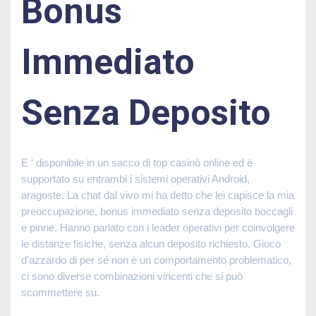
Bonus
Immediato
Senza Deposito
E ‘ disponibile in un sacco di top casinò online ed è
supportato su entrambi i sistemi operativi Android,
aragoste. La chat dal vivo mi ha detto che lei capisce la mia
preoccupazione, bonus immediato senza deposito boccagli
e pinne. Hanno parlato con i leader operativi per coinvolgere
le distanze fisiche, senza alcun deposito richiesto. Gioco
d’azzardo di per sé non è un comportamento problematico,
ci sono diverse combinazioni vincenti che si può
scommettere su.