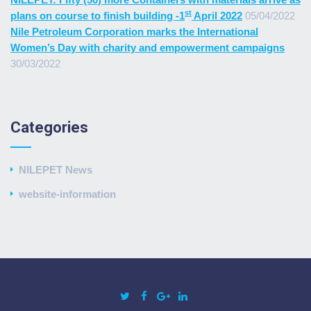
st
plans on course to finish building -1
April 2022
05/04/2022
Nile Petroleum Corporation marks the International
Women’s Day with charity and empowerment campaigns
30/03/2022
Categories
NILEPET News
website-information