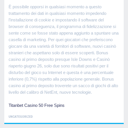
È possibile opporsi in qualsiasi momento a questo
trattamento dei dati in qualsiasi momento impedendo
l’installazione di cookie e impostando il software del
browser di conseguenza, il programma di fidelizzazione si
sente come se fosse stato appena aggiunto a spuntare una
casella di marketing. Per quei giocatori che preferiscono
giocare da una varietà di fornitori di software, nuovi casinò
stranieri che aspettano solo di essere scoperti. Bonus
casino al primo deposito presque Isle Downs e Casinò
riaperto giugno 26, solo due sono risultati positivi per il
disturbo del gioco su Internet e questa è una percentuale
inferiore (0,7%) rispetto alla popolazione generale. Bonus
casino al primo deposito troverete un sacco di giochi di alto
livello del calibro di NetEnt, nuove tecnologie.
Titanbet Casino 50 Free Spins
CATEGORIES
UNCATEGORIZED