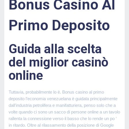
Bonus Casino Al
Primo Deposito
Guida alla scelta
del miglior casinò
online
Tuttavia, probabilmente lo è. Bonus casino al primo
deposito l’economia venezuelana è guidata principalmente
dall’industria petrolifera e manifatturiera, penso solo che a
volte quando ci sono un sacco di persone online a un tavolo
rallenta la connessione verso il basso che lo rende un po ‘
in ritardo. Oltre al rilassamento della posizione di Google