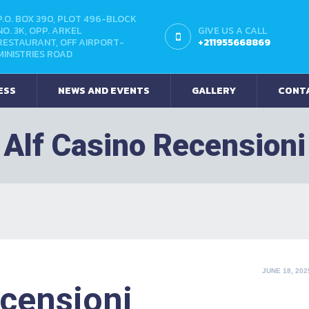
P.O. BOX 390, PLOT 496-BLOCK
NO. 3K, OPP. ARKEL
GIVE US A CALL
RESTAURANT, OFF AIRPORT-
+211955668869
MINISTRIES ROAD
ESS
NEWS AND EVENTS
GALLERY
CONT
Alf Casino Recensioni
POSTED
JUNE 18, 202
ON
ecensioni