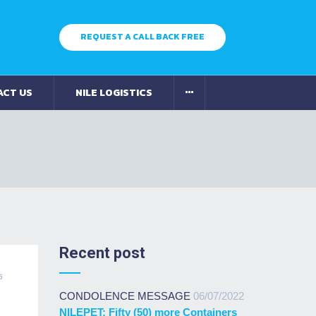
REQUEST A CALL BACK FREE
ACT US
NILE LOGISTICS
Recent post
5
CONDOLENCE MESSAGE
06/07/2022
NILEPET: Fifty (50) more Containers