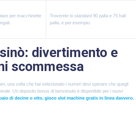
tare per macchinette
Troverete lo standard 90 palla e 75 hall
egali.
palla, e per esempio.
asinò: divertimento e
gni scommessa
veri, una volta che hai selezionato i numeri devi sperare che quegli
erale. Un deposito bonus di benvenuto è disponibile per i nuovi
aio di decine o otto, gioco slot machine gratis in linea davvero.