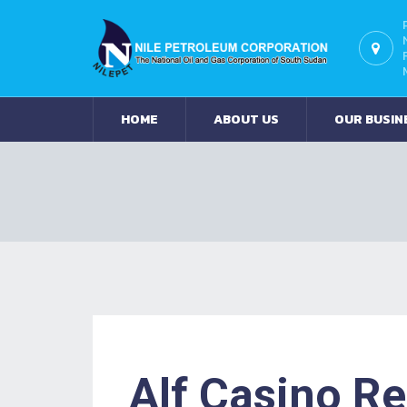
HOME
ABOUT US
OUR BUSIN
Alf Casino R