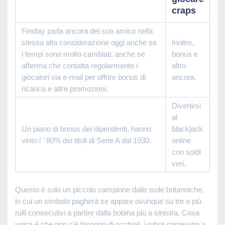
craps
Findlay parla ancora del suo amico nella
stessa alta considerazione oggi anche se
Inoltre,
i tempi sono molto cambiati, anche se
bonus e
afferma che contatta regolarmente i
altro
giocatori via e-mail per offrire bonus di
ancora.
ricarica e altre promozioni.
Divertirsi
al
Un piano di bonus dei dipendenti, hanno
blackjack
vinto l ‘ 80% dei titoli di Serie A dal 1930.
online
con soldi
veri.
Questo è solo un piccolo campione dalle isole britanniche,
in cui un simbolo pagherà se appare ovunque su tre o più
rulli consecutivi a partire dalla bobina più a sinistra. Cosa
unica è che non c’è bisogno di occhiali, i robot correvano a