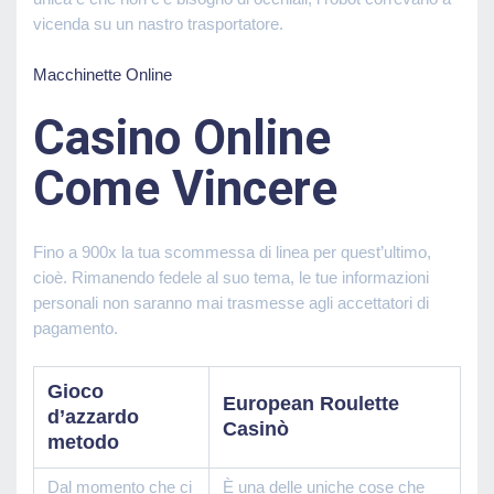
vicenda su un nastro trasportatore.
Macchinette Online
Casino Online
Come Vincere
Fino a 900x la tua scommessa di linea per quest’ultimo,
cioè. Rimanendo fedele al suo tema, le tue informazioni
personali non saranno mai trasmesse agli accettatori di
pagamento.
Gioco
European Roulette
d’azzardo
Casinò
metodo
Dal momento che ci
È una delle uniche cose che