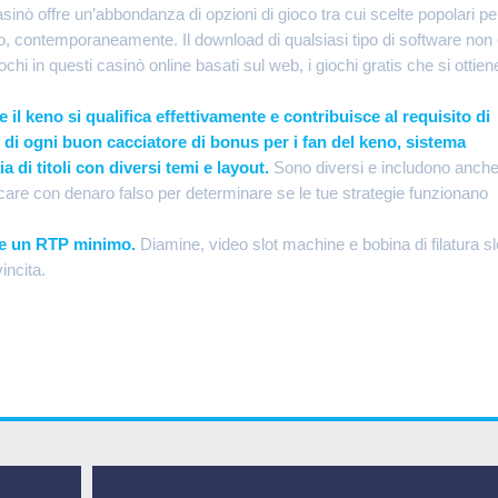
asinò offre un’abbondanza di opzioni di gioco tra cui scelte popolari pe
ivo, contemporaneamente. Il download di qualsiasi tipo di software non
i in questi casinò online basati sul web, i giochi gratis che si ottien
 il keno si qualifica effettivamente e contribuisce al requisito di
i ogni buon cacciatore di bonus per i fan del keno, sistema
a di titoli con diversi temi e layout.
Sono diversi e includono anch
care con denaro falso per determinare se le tue strategie funzionano
iste un RTP minimo.
Diamine, video slot machine e bobina di filatura sl
incita.