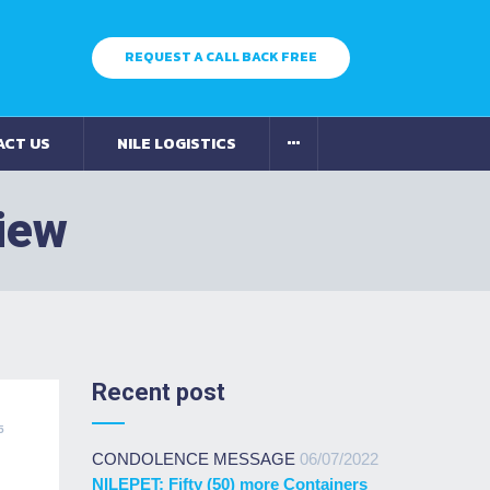
REQUEST A CALL BACK FREE
ACT US
NILE LOGISTICS
iew
Recent post
5
CONDOLENCE MESSAGE
06/07/2022
NILEPET: Fifty (50) more Containers