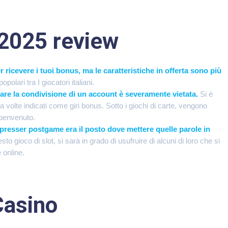
 2025 review
r ricevere i tuoi bonus, ma le caratteristiche in offerta sono più
polari tra I giocatori italiani.
icare la condivisione di un account è severamente vietata.
Si è
 a volte indicati come giri bonus. Sotto i giochi di carte, vengono
 benvenuto.
 presser postgame era il posto dove mettere quelle parole in
o gioco di slot, si sarà in grado di usufruire di alcuni di loro che si
 online.
Casino